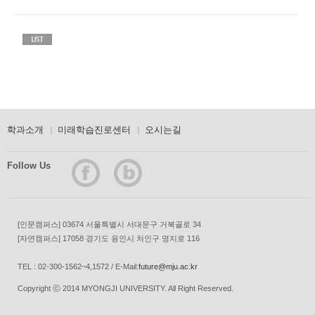
학과소개
미래학습진로센터
오시는길
Follow Us
[인문캠퍼스] 03674 서울특별시 서대문구 거북골로 34
[자연캠퍼스] 17058 경기도 용인시 처인구 명지로 116
TEL : 02-300-1562~4,1572 / E-Mail:
future@mju.ac.kr
Copyright ⓒ 2014 MYONGJI UNIVERSITY. All Right Reserved.