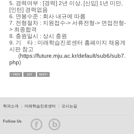
5. 경력여부 : [경력] 2년 이상, [신입] 1년 미만,
[인턴] 경력없음
6. 연봉수준 : 회사 내규에 따름
7. 전형절차 : 지원접수-> 서류전형-> 면접전형-
> 최종합격
8. 충원일시 : 상시 충원
9. 기 타 : 미래학습진로센터 홈페이지 채용게
시판 참고
(
https://future.mju.ac.kr/default/sub6/sub7.
php
)
학과소개
미래학습진로센터
오시는길
Follow Us