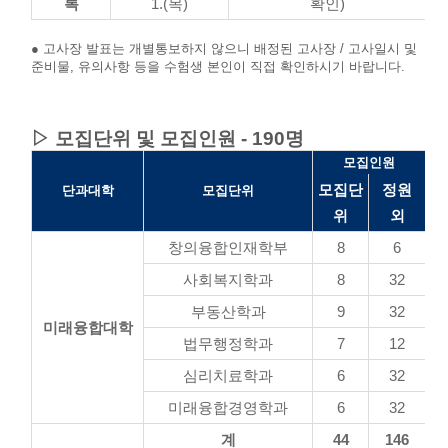
록
1.(목)
확인)
● 고사장 발표는 개별통보하지 않으니 배정된 고사장 / 고사일시 및
준비물, 유의사항 등을 수험생 본인이 직접 확인하시기 바랍니다.
▷ 모집단위 및 모집인원 - 190명
모집인원
모집단
정원
단과대학
모집단위
위
외
창의융합인재학부
8
6
사회복지학과
8
32
부동산학과
9
32
미래융합대학
법무행정학과
7
12
심리치료학과
6
32
미래융합경영학과
6
32
계
44
146