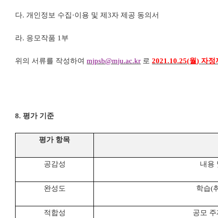
다
.
개인정보 수집
·
이용 및 제
3
자 제공 동의서
라
.
응모작품
1
부
위의 서류를 작성하여
mjpsb@mju.ac.kr
로
2021.10.25(
월
)
자정
8.
평가 기준
평가 항목
공감성
내용 
완성도
학습
(
적합성
공모 주