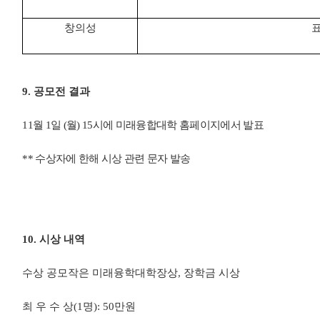
창의성
표
9.
공모전 결과
11
월
1
일
(
월
) 15
시에 미래융합대학 홈페이지에서 발표
**
수상자에 한해 시상 관련 문자 발송
10.
시상 내역
수상 공모작은 미래융학대학장상
, 장학금
시상
최 우 수 상
(1
명
): 50
만원