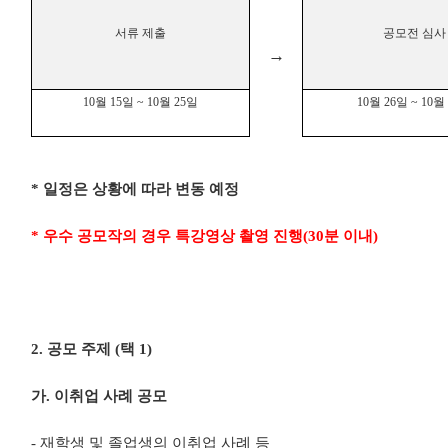
서류 제출
공모전 심사
→
10
월
15
일
~ 10
월
25
일
10
월
26
일
~ 10
*
일정은 상황에 따라 변동 예정
*
우수 공모작의 경우 특강영상 촬영 진행
(30
분 이내
)
2.
공모 주제
(
택
1)
가
.
이취업 사례 공모
-
재학생 및 졸업생의 이취업 사례 등