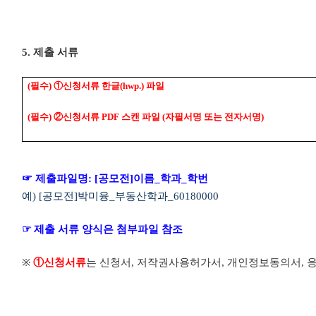
5.
제출 서류
(
필수
)
①
신청서류
한글
(hwp.)
파일
(
필수
)
②
신청서류
PDF
스캔 파일
(
자필서명 또는 전자서명
)
☞
제출파일명
: [
공모전
]
이름
_
학과
_
학번
예
) [
공모전
]
박미융
_
부동산학과
_60180000
☞
제출 서류 양식은 첨부파일 참조
※
①
신청서류
는 신청서
,
저작권사용허가서
,
개인정보동의서
,