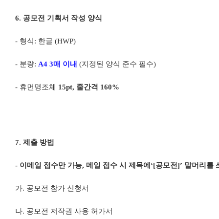
6.
공모전 기획서 작성 양식
-
형식
:
한글
(HWP)
-
분량
:
A4 3
매 이내
(
지정된 양식 준수 필수
)
-
휴먼명조체
15pt,
줄간격
160%
7.
제출 방법
-
이메일 접수만 가능
,
메일 접수 시 제목에
‘[
공모전
]’
말머리를 
가
.
공모전 참가 신청서
나
.
공모전 저작권 사용 허가서