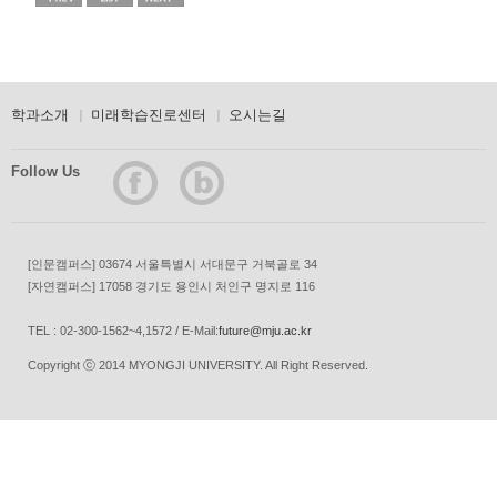
학과소개
미래학습진로센터
오시는길
Follow Us
[인문캠퍼스] 03674 서울특별시 서대문구 거북골로 34
[자연캠퍼스] 17058 경기도 용인시 처인구 명지로 116
TEL : 02-300-1562~4,1572 / E-Mail:
future@mju.ac.kr
Copyright ⓒ 2014 MYONGJI UNIVERSITY. All Right Reserved.